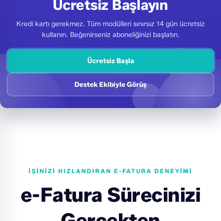
Ücretsiz Başlayın
Kredi kartı gerekmez. Tüm modülleri sınırsız 14 gün ücretsiz
kullanın. Beğenirseniz aboneliğinizi başlatın.
Ücretsiz Başla
Destek Ekibiyle Görüş
İŞINIZI HIZLANDIRAN E-FATURA DENEYIMI
e-Fatura Sürecinizi
Gerçekten