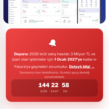
🔔
Duyuru:
2026 brüt satış hasılatı 3 Milyon TL ve
üzeri olan işletmeler için
1 Ocak 2027'ye
kadar e-
Fatura'ya geçmeleri zorunludur.
Detaylı bilgi →
Sorularınızı bize iletebilirsiniz. Ücretsiz geçiş desteği
sunulmaktadır.
144
22
58
GÜN
SAAT
DK