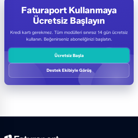
Faturaport Kullanmaya
Ücretsiz Başlayın
Kredi kartı gerekmez. Tüm modülleri sınırsız 14 gün ücretsiz
kullanın. Beğenirseniz aboneliğinizi başlatın.
Ücretsiz Başla
Destek Ekibiyle Görüş