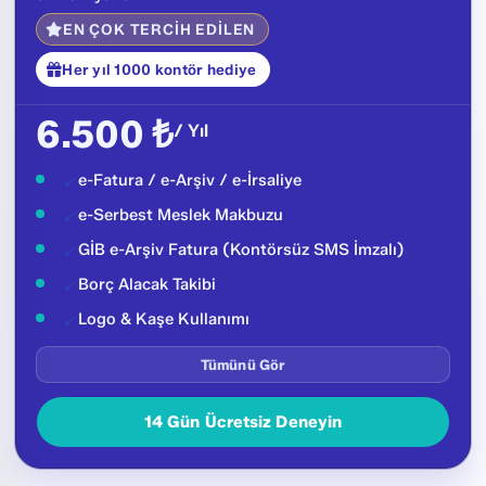
GİB e-Arşiv Entegrasyon
✓
EN ÇOK TERCİH EDİLEN
Toplu e-Fatura İndirme (PDF,XML)
✓
Toplu Faturalandırma
Her yıl 1000 kontör hediye
✓
Raporlar
✓
6.500 ₺
/ Yıl
İhracat Faturası
✓
e-Ticaret
✕
e-Fatura / e-Arşiv / e-İrsaliye
✓
Sipariş
✕
e-Serbest Meslek Makbuzu
✓
Stok Takibi
✕
GİB e-Arşiv Fatura (Kontörsüz SMS İmzalı)
✓
Borç Alacak Takibi
✓
Logo & Kaşe Kullanımı
✓
Ücretsiz Destek
✓
Tümünü Gör
e-Fatura Geçiş Danışmanlığı
✓
14 Gün Ücretsiz Deneyin
Ücretsiz Android ve IOS mobil uygulama
✓
Sınırsız Kullanıcı
✓