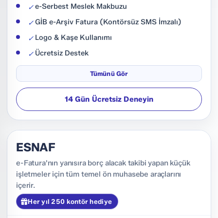
e-Serbest Meslek Makbuzu
✓
GİB e-Arşiv Fatura (Kontörsüz SMS İmzalı)
✓
Logo & Kaşe Kullanımı
✓
Ücretsiz Destek
✓
e-Fatura Geçiş Danışmanlığı
✓
Tümünü Gör
Ücretsiz Android ve IOS mobil uygulama
✓
14 Gün Ücretsiz Deneyin
Sınırsız Kullanıcı
✓
Toplu PDF İndirme
✓
Cari Rehber
✓
ESNAF
Ürün Rehberi
✓
e-Ticaret
e-Fatura'nın yanısıra borç alacak takibi yapan küçük
✕
işletmeler için tüm temel ön muhasebe araçlarını
Teklif
✕
içerir.
Stok
✕
Her yıl 250 kontör hediye
İhracat Faturası
✕