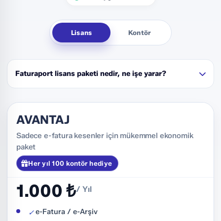
Lisans
Kontör
Faturaport lisans paketi nedir, ne işe yarar?
Lisans paketi; 1 yıl e-fatura ve ön muhasebe programı
kullanım hakkı, ücretsiz destek, ücretsiz güncelleme ve
AVANTAJ
her yıl belirli sayıda kontör hediye içeren bir pakettir.
Lisans paketi satın alarak Faturaport'un seçtiğiniz
Sadece e-fatura kesenler için mükemmel ekonomik
paketteki tüm özelliklerini kullanabilir, teknik destek
paket
alabilir ve güncellemelerden faydalanabilirsiniz.
Her yıl 100 kontör hediye
1.000 ₺
/ Yıl
e-Fatura / e-Arşiv
✓