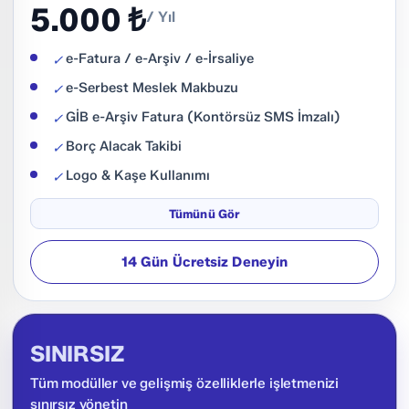
5.000 ₺
/ Yıl
e-Fatura / e-Arşiv / e-İrsaliye
✓
e-Serbest Meslek Makbuzu
✓
GİB e-Arşiv Fatura (Kontörsüz SMS İmzalı)
✓
Borç Alacak Takibi
✓
Logo & Kaşe Kullanımı
✓
Ücretsiz Destek
✓
Tümünü Gör
e-Fatura Geçiş Danışmanlığı
✓
14 Gün Ücretsiz Deneyin
Sınırsız Cari Hesap Takibi
✓
Cari Açmadan Fatura
✓
Sınırsız Kasa
✓
SINIRSIZ
e-Fatura Tasarım Kullanımı
✓
Sınırsız Kullanıcı
✓
Tüm modüller ve gelişmiş özelliklerle işletmenizi
sınırsız yönetin