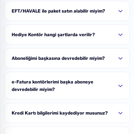
Programımıza ve hizmetimize güveniyoruz, 30 gün
içerisinde sorgusuz sualsiz paranızı iade ederiz.
EFT/HAVALE ile paket satın alabilir miyim?
Ödemelerinizi arzu ederseniz EFT/Havale veya FAST ile
gerçekleştirebilirsiniz. Destek bölümünden
Hediye Kontör hangi şartlarda verilir?
arkadaşlarımız yardımcı olacaktır.
Kampanya dahilinde paketinizi yenilediğinizde hediye
kontör tanımlanır
Aboneliğimi başkasına devredebilir miyim?
Hesabınızda aktif paketiniz varsa başka aboneye
devredebilirsiniz.
e-Fatura kontörlerimi başka aboneye
devredebilir miyim?
Hesabınızda aktif kontör bakiyeniz arzu ederseniz
başka bir Faturaport abonesine devredilebilir.
Kredi Kartı bilgilerimi kaydediyor musunuz?
Kesinlikle HAYIR!